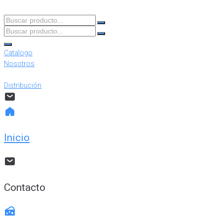
Buscar
producto...
Buscar
producto...
Catalogo
Nosotros
Distribución
Inicio
Contacto